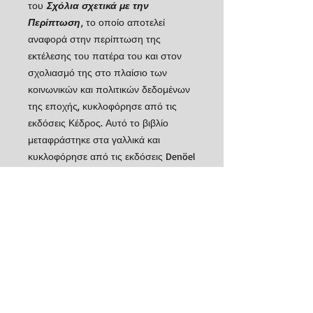
του
Σχόλια σχετικά με την
Περίπτωση
, το οποίο αποτελεί
αναφορά στην περίπτωση της
εκτέλεσης του πατέρα του και στον
σχολιασμό της στο πλαίσιο των
κοινωνικών και πολιτικών δεδομένων
της εποχής, κυκλοφόρησε από τις
εκδόσεις Κέδρος. Αυτό το βιβλίο
μεταφράστηκε στα γαλλικά και
κυκλοφόρησε από τις εκδόσεις Denöel
(Παρίσι, 1985). Με το πέρασμα των
χρόνων, που επέτρεψε την
συγκέντρωση περισσότερων
στοιχείων, ο Φίλιππος Δ.
Δρακονταειδής δεν έπαψε να
«συμπληρώνει» αυτό το έργο του, το
οποίο παραμένει ένα είδος
εξελισσόμενου «βιογραφήματος».