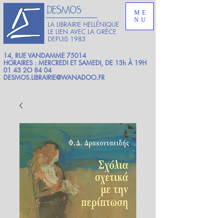
ME
NU
LA LIBRAIRIE HELLÉNIQUE
LE LIEN AVEC LA GRÈCE
DEPUIS 1983
14, RUE VANDAMME 75014
HORAIRES : MERCREDI ET SAMEDI, DE 13h À 19H
01 43 2O 84 04
DESMOS.LIBRAIRIE@WANADOO.FR