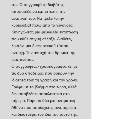
της. Ο συγγραφέας-διαβάτης
αποφασίζει να εμπιστευτεί την
αναπνοή του. Να τρέξει (στην
κυριολεξία) πίσω από τα γεγονότα.
Κυνηγώντας μια φευγαλέα εντύπωση
που κάθε στιγμή αλλάζει. Διαθέτει,
λοιπόν, μια διαφορετικού τύπου
αντοχή. Την αντοχή του δρομέα της
μιας ανάσας.
Ο συγγραφέας-χρονικογράφος ζει με
τις δύο υποδείξεις που ορίζουν την
ιδιότητά του: τη γραφή και τον χρόνο.
Γράφει με το βλέμμα στο τώρα, αλλά
δεν αποβλέπει αποκλειστικά στο
σήμερα. Παρουσιάζει μια αντιφατική
Αθήνα που αποδέχεται, αναπαριστά
και διαστρέφει τον ίδιο τον εαυτό της.
Ο συγγραφέας-κάτοικος της Αθήνας
θα ήθελε να πει με πειστικότητα ότι η