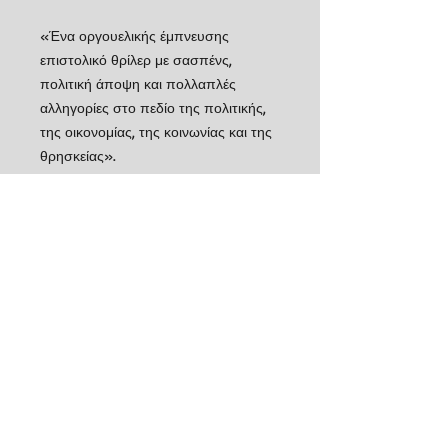
«Ένα οργουελικής έμπνευσης
επιστολικό θρίλερ με σασπένς,
πολιτική άποψη και πολλαπλές
αλληγορίες στο πεδίο της πολιτικής,
της οικονομίας, της κοινωνίας και της
θρησκείας».
Μανώλης Πιμπλής,
Τα Νέα
«Θα αποτολμήσω ένα ακόμα βήμα
μέσα στον εκθαμβωτικό λαβύρινθο
που έστησε για χάρη μας η
Μπουραζοπούλου. Το βιβλίο της
αποτελεί πάνω απ’ όλα έναν ύμνο
στην ξεκαπίστρωτη μυθοπλασία και
το έτερό της ήμισυ, την ανάγνωση με
ανοιχτά μάτια κι ακόμα πιο ανοιχτό
μυαλό».
Νίκος Παναγιωτόπουλος,
Ελεύθερος