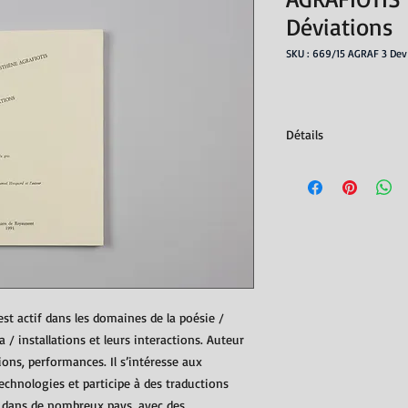
Déviations
SKU : 669/15 AGRAF 3 Dev
Détails
traduit du grec par E
Éditions Les Cahiers 
ISBN : 9782905271389
 est actif dans les domaines de la poésie /
/ installations et leurs interactions. Auteur
tions, performances. Il s’intéresse aux
technologies et participe à des traductions
r, dans de nombreux pays, avec des