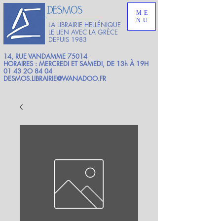
ME
NU
LA LIBRAIRIE HELLÉNIQUE
LE LIEN AVEC LA GRÈCE
DEPUIS 1983
14, RUE VANDAMME 75014
HORAIRES : MERCREDI ET SAMEDI, DE 13h À 19H
01 43 2O 84 04
DESMOS.LIBRAIRIE@WANADOO.FR