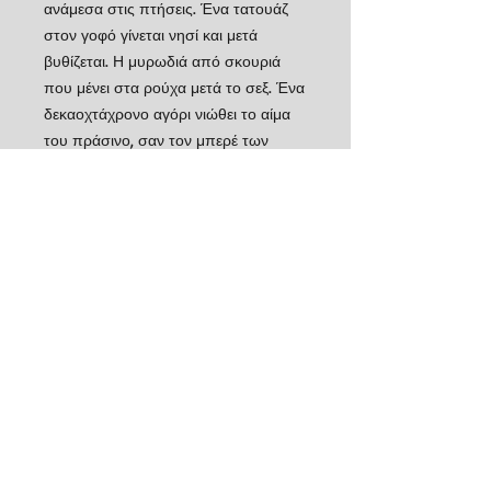
ανάμεσα στις πτήσεις. Ένα τατουάζ
στον γοφό γίνεται νησί και μετά
βυθίζεται. Η μυρωδιά από σκουριά
που μένει στα ρούχα μετά το σεξ. Ένα
δεκαοχτάχρονο αγόρι νιώθει το αίμα
του πράσινο, σαν τον μπερέ των
λοκατζήδων. Η φωτιά που έκαψε ένα
δάσος αλλά κάποιος έκλαψε μόνο ένα
πεύκο. Δεκαπέντε διηγήματα για την
κρυφή ομορφιά κάθε έρωτα.
Λεπτομέρειες
Εκδότης : Πατάκης
Χρονολογία έκδοσης : Μάιος 2017
ISBN : 9789601671857
Αριθμός σελίδων : 176