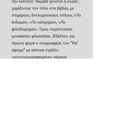
την ενότητα "Ακριβά γούστα η κυρία",
χαρίζοντας τον τίτλο στο βιβλίο, με
επιμέρους διπλωματικούς τίτλους «Το
ένδυμα», «Το κόσμημα», «Το
φιλοδώρημα». Τρεις περιπτώσεις
γυναικείας φιλοκαλίας. Εξάλλου για
πρώτη φορά ο συγγραφέας του "Απ'
αφορμ" με κάποια σχεδόν
«συντομογραφημένα» κείμενα
επιχειρεί καταγραφές καθημερινότητας
στη ροή του χρόνου, ενώ προχωρεί
με μεγαλύτερα στην περιγραφή του
δισυπόστατου ή του ποικιλόμορφου
του ανθρωπίνου προσώπου. (ΑΠΟ
ΤΗΝ ΠΑΡΟΥΣΙΑΣΗ ΣΤΟ
ΟΠΙΣΘΟΦΥΛΛΟ ΤΟΥ ΒΙΒΛΙΟΥ)
Détails