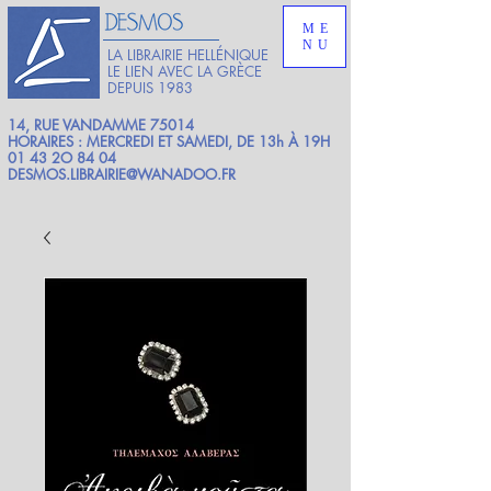
ME
NU
LA LIBRAIRIE HELLÉNIQUE
LE LIEN AVEC LA GRÈCE
DEPUIS 1983
14, RUE VANDAMME 75014
HORAIRES : MERCREDI ET SAMEDI, DE 13h À 19H
01 43 2O 84 04
DESMOS.LIBRAIRIE@WANADOO.FR