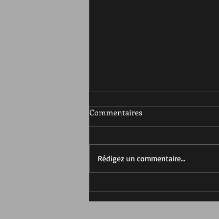
Commentaires
Rédigez un commentaire...
Le n°55-56 de la revue
Desmos/Le lien arrive!