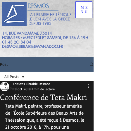
ME
NU
LA LIBRAIRIE HELLÉNIQUE
LE LIEN AVEC LA GRÈCE
DEPUIS 1983
14, RUE VANDAMME 75014
HORAIRES : MERCREDI ET SAMEDI, DE 13h À 19H
01 43 2O 84 04
DESMOS.LIBRAIRIE@WANADOO.FR
Post
All Posts
Editions Librairie Desmos
All Posts
28 oct. 2018
1 min de lecture
Conférence de Teta Makri
Actualité Desmos
Teta Makri, peintre, professeur émérite 
HIstoire des mots
de l’École Supérieure des Beaux Arts de 
galerie
Thessalonique, a été reçue à Desmos, le 
21 octobre 2018, à 17h, pour une 