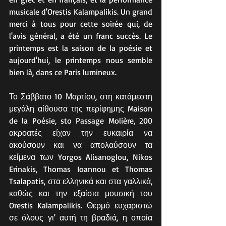
musicale d'Orestis Kalampalikis. Un grand 
merci à tous pour cette soirée qui, de 
l'avis général, a été un franc succès. Le 
printemps est la saison de la poésie et 
aujourd'hui, le printemps nous semble 
bien là, dans ce Paris lumineux.
Το Σάββατο 10 Μαρτίου, στη κατάμεστη 
μεγάλη αίθουσα της περίφημης Maison 
de la Poésie, sto Passage Molière, 200 
ακροατές είχαν την ευκαιρία να 
ακούσουν και να απολαύσουν τα 
κείμενα των Yorgos Alisanoglou, Nikos 
Erinakis, Thomas Ioannou et Thomas 
Tsalapatis, στα ελληνικά και στα γαλλικά, 
καθώς και την εξαίσια μουσική του 
Orestis Kalampalikis. Θερμό ευχαριστώ 
σε όλους γι' αυτή τη βραδιά, η οποία 