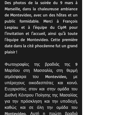
Des photos de la soirée du 9 mars à 
Marseille, dans la chaleureuse ambiance 
de Montevideo, avec un des hôtes et un 
public formidable. Merci à François 
Lespiau et à l'équipe du CipM pour 
l'invitation et l'accueil, ainsi qu'à toute 
l'équipe de Montevideo. Cette première 
date dans la cité phocéenne fut un grand 
plaisir !
Φωτογραφίες της βραδιάς της 9 
Μαρτίου στη Μασσαλία, στη θερμή 
ατμόσφαιρα του Montevideo, με 
υπέροχους οικοδεσπότες και κοινό. 
Ευχαριστίες στον και στην ομάδα του 
Διεθνή Κέντρου Ποίησης της Μασαλίας 
για την πρόσκληση και την υποδοχή, 
καθώς και σε όλη την ομάδα του 
Montevideo. Αυτή η πρώτη βραδιά 