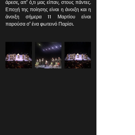
άρεσε, απ' ό,τι μας είπαν, στους πάντες. 
Εποχή της ποίησης είναι η άνοιξη και η 
άνοιξη σήμερα 11 Μαρτίου είναι 
παρούσα σ' ένα φωτεινό Παρίσι.