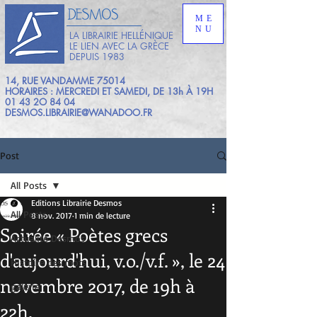
ME
NU
LA LIBRAIRIE HELLÉNIQUE
LE LIEN AVEC LA GRÈCE
DEPUIS 1983
14, RUE VANDAMME 75014
HORAIRES : MERCREDI ET SAMEDI, DE 13h À 19H
01 43 2O 84 04
DESMOS.LIBRAIRIE@WANADOO.FR
Post
All Posts
Editions Librairie Desmos
All Posts
8 nov. 2017
1 min de lecture
Soirée « Poètes grecs
Actualité Desmos
d'aujourd'hui, v.o./v.f. », le 24
HIstoire des mots
novembre 2017, de 19h à
galerie
22h.