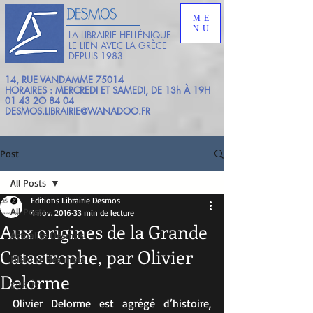
ME
NU
LA LIBRAIRIE HELLÉNIQUE
LE LIEN AVEC LA GRÈCE
DEPUIS 1983
14, RUE VANDAMME 75014
HORAIRES : MERCREDI ET SAMEDI, DE 13h À 19H
01 43 2O 84 04
DESMOS.LIBRAIRIE@WANADOO.FR
Post
All Posts
Editions Librairie Desmos
All Posts
4 nov. 2016
33 min de lecture
Aux origines de la Grande
Actualité Desmos
Catastrophe, par Olivier
HIstoire des mots
Delorme
galerie
Olivier Delorme est agrégé d’histoire, 