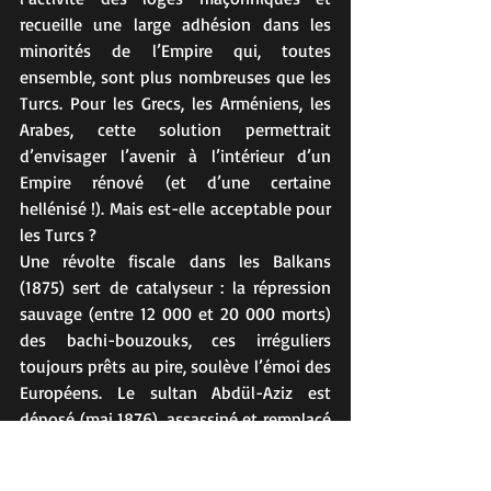
recueille une large adhésion dans les 
minorités de l’Empire qui, toutes 
ensemble, sont plus nombreuses que les 
Turcs. Pour les Grecs, les Arméniens, les 
Arabes, cette solution permettrait 
d’envisager l’avenir à l’intérieur d’un 
Empire rénové (et d’une certaine 
hellénisé !). Mais est-elle acceptable pour 
les Turcs ?
Une révolte fiscale dans les Balkans 
(1875) sert de catalyseur : la répression 
sauvage (entre 12 000 et 20 000 morts) 
des bachi-bouzouks, ces irréguliers 
toujours prêts au pire, soulève l’émoi des 
Européens. Le sultan Abdül-Aziz est 
déposé (mai 1876), assassiné et remplacé 
par Murad V puis par son frère, Abdül-
Hamid II. L’artisan du coup d’État est 